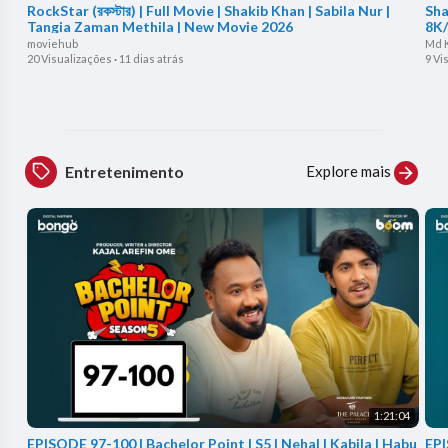
RockStar (রকস্টার) | Full Movie | Shakib Khan | Sabila Nur |
Sha
Tangia Zaman Methila | New Movie 2026
8K/
moviehub
Md 
20 Visualizações
·
11 dias atrás
9 Vi
Explore mais
Entretenimento
1:21:04
EPISODE 97-100 | Bachelor Point | S5 | Nehal | Kabila | Habu
EPI