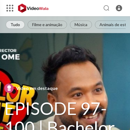
Tudo
Filme e animação
Música
Animais de esti
Vídeo em destaque
EPISODE 97-
100 | Bachelor