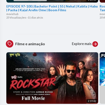
EPISODE 97-100 | Bachelor Point | S5 | Nehal | Kabila | Habu
Roc
| Pasha | Kajal Arefin Ome | Boom Films
Tan
moviehub
mov
25 Visualizações
·
11 dias atrás
20 V
Explore mais
Filme e animação
2:19:42