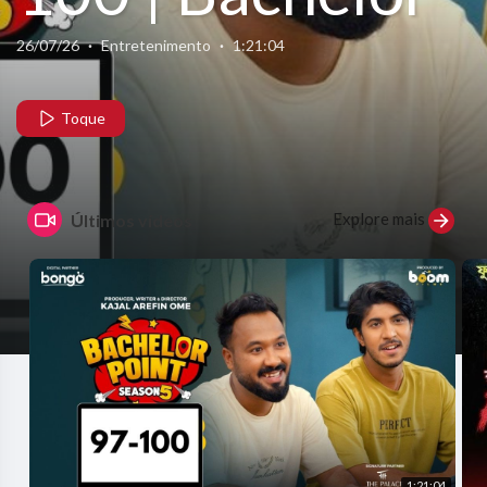
Point | S5 |
26/07/26
·
Entretenimento
·
1:21:04
Nehal | Kabila
Toque
| Habu | Pasha
Explore mais
Últimos vídeos
| Kajal Arefin
Ome | Boom
Films
1:21:04